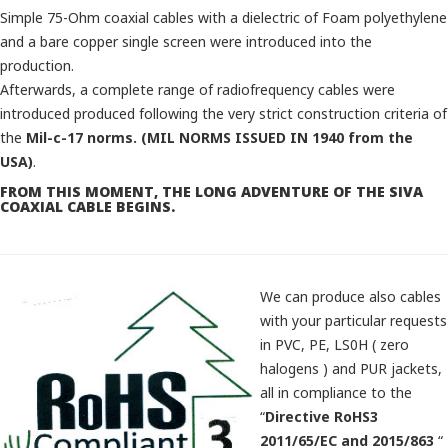
Simple 75-Ohm coaxial cables with a dielectric of Foam polyethylene
and a bare copper single screen were introduced into the
production.
Afterwards, a complete range of radiofrequency cables were
introduced produced following the very strict construction criteria of
the
Mil-c-17 norms. (MIL NORMS
ISSUED IN 1940 from the
USA)
.
FROM THIS MOMENT, THE LONG ADVENTURE OF THE SIVA
COAXIAL CABLE BEGINS.
We can produce also cables
with your particular requests
in PVC, PE, LS0H ( zero
halogens ) and PUR jackets,
all in compliance to the
“
Directive RoHS3
2011/65/EC and 2015/863
“